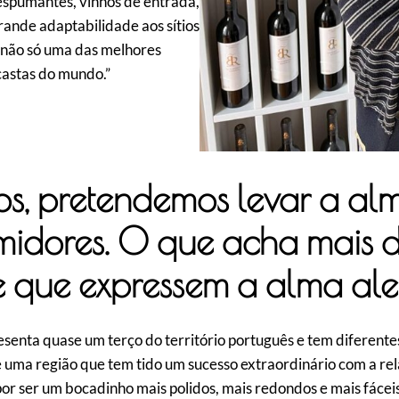
espumantes, vinhos de entrada,
rande adaptabilidade aos sítios
é, não só uma das melhores
astas do mundo.”
os, pretendemos levar a al
idores. O que acha mais dif
 e que expressem a alma al
senta quase um terço do território português e tem diferentes
 uma região que tem tido um sucesso extraordinário com a rel
or ser um bocadinho mais polidos, mais redondos e mais fáceis.