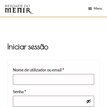
Skip
Saltar
Menu
to
para
main
o
Herdade
Alentejo
do
content
rodapé
numa
Menir
garrafa
Iniciar sessão
Obrigatório
Nome de utilizador ou email
*
Obrigatório
Senha
*