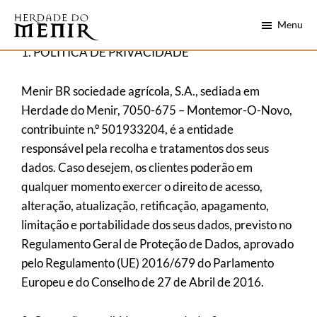
Skip
Saltar
Menu
to
para
main
o
Herdade
1. POLÍTICA DE PRIVACIDADE
Alentejo
do
content
rodapé
numa
Menir
Menir BR sociedade agrícola, S.A., sediada em
garrafa
Herdade do Menir, 7050-675 – Montemor-O-Novo,
contribuinte n.º 501933204, é a entidade
responsável pela recolha e tratamentos dos seus
dados. Caso desejem, os clientes poderão em
qualquer momento exercer o direito de acesso,
alteração, atualização, retificação, apagamento,
limitação e portabilidade dos seus dados, previsto no
Regulamento Geral de Proteção de Dados, aprovado
pelo Regulamento (UE) 2016/679 do Parlamento
Europeu e do Conselho de 27 de Abril de 2016.