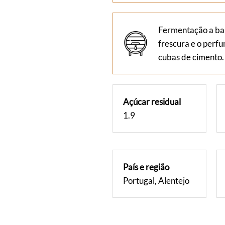
Fermentação a bai
frescura e o perfu
cubas de cimento.
Açúcar residual
1.9
País e região
Portugal, Alentejo