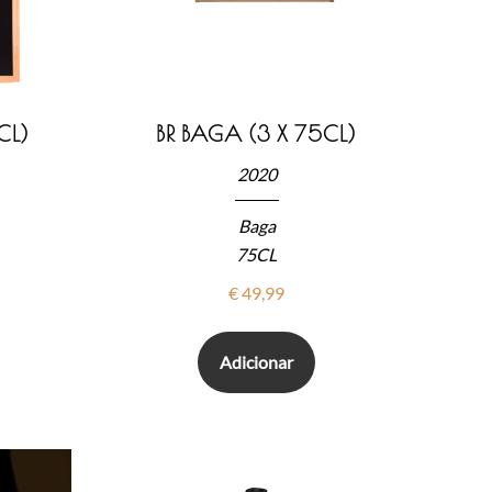
CL)
BR BAGA (3 X 75CL)
2020
Baga
75CL
€
49,99
Adicionar