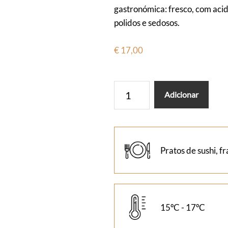
gastronómica: fresco, com acid
polidos e sedosos.
€
17,00
Quantidade
Adicionar
de
BR
Tinto
Cão
Pratos de sushi, f
15ºC - 17ºC