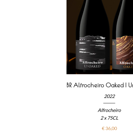
BR Alfrocheiro Oaked | 
2022
Alfrocheiro
2 x 75CL
€
36,00