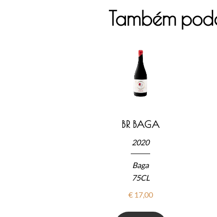
Também pode
BR BAGA
2020
Baga
75CL
€
17,00