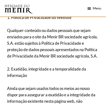
Skip
Saltar
Menu
to
para
main
o
Herdade
1. Política de Privacidade do Website
Alentejo
do
content
rodapé
numa
Menir
Qualquer conteúdo ou dados pessoais que sejam
garrafa
enviados para o site da Menir BR sociedade agrícola,
S.A. estão sujeitos à Política de Privacidade e
proteção de dados pessoais apresentados na Política
de Privacidade da Menir BR sociedade agrícola, S.A.
2. Exatidão, integridade e a temporalidade da
informação
Ainda que sejam usados todos os meios ao nosso
dispor para assegurar a exatidão e a integridade da
informação existente nesta página web, não