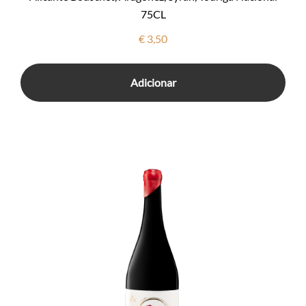
75CL
€
3,50
Adicionar