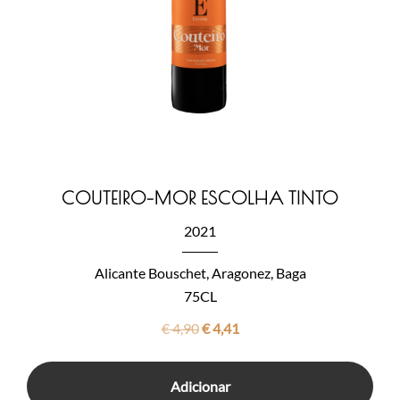
COUTEIRO-MOR ESCOLHA TINTO
2021
Alicante Bouschet, Aragonez, Baga
75CL
O
O
€
4,90
€
4,41
preço
preço
original
atual
Adicionar
era:
é: