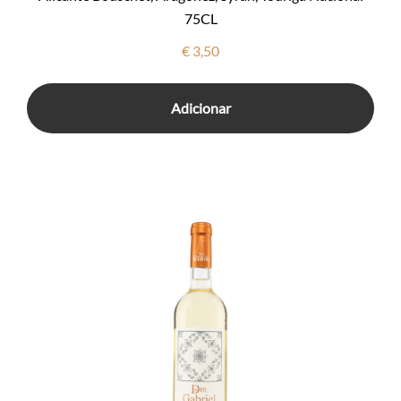
75CL
€
3,50
Adicionar