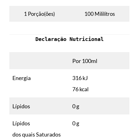
1 Porção(ões)
100 Mililítros
Declaração Nutricional
Por 100ml
Energia
316 kJ
76 kcal
Lípidos
0 g
Lípidos
0 g
dos quais Saturados