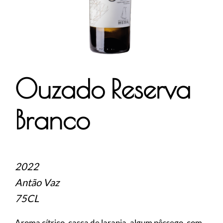
Ouzado Reserva
Branco
2022
Antão Vaz
75CL
Aroma cítrico, casca de laranja, algum pêssego, com