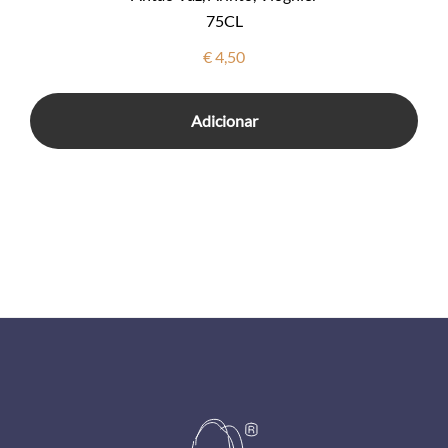
75CL
€
4,50
Adicionar
Footer