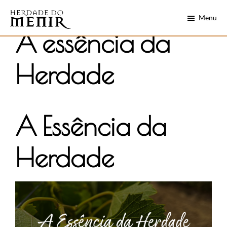
Skip
Saltar
Menu
to
para
main
o
Herdade
A essência da
Alentejo
do
content
rodapé
numa
Menir
garrafa
Herdade
A Essência da
Herdade