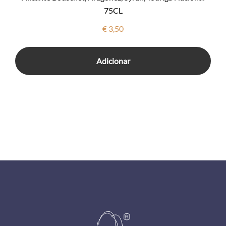
75CL
€
3,50
Adicionar
Footer