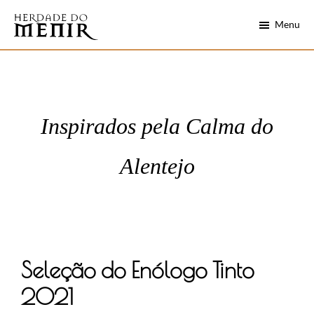
Skip
Saltar
Menu
to
para
main
o
Herdade
Alentejo
do
content
rodapé
numa
Menir
garrafa
Inspirados pela Calma do
Alentejo
Seleção do Enólogo Tinto
2021