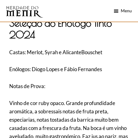
Skip
Saltar
Menu
to
para
main
o
Herdade
Seleção do Enólogo Tinto
Alentejo
do
content
rodapé
numa
2024
Menir
garrafa
Castas: Merlot, Syrah e AlicanteBouschet
Enólogos: Diogo Lopes e Fábio Fernandes
Notas de Prova:
Vinho de cor ruby opaco. Grande profundidade
aromática, a sobressais notas de fruta preta,
especiarias, notas tostadas da barrica muito bem
casadas com a frescura da fruta. Na boca é um vinho
aveludado, muito gastronómico. Faz jus ao nariz, mas